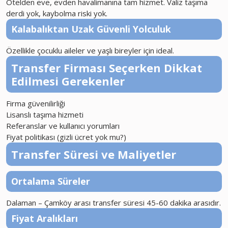
Otelden eve, evden havalimanına tam hizmet. Valiz taşıma
derdi yok, kaybolma riski yok.
Kalabalıktan Uzak Güvenli Yolculuk
Özellikle çocuklu aileler ve yaşlı bireyler için ideal.
Transfer Firması Seçerken Dikkat
Edilmesi Gerekenler
Firma güvenilirliği
Lisanslı taşıma hizmeti
Referanslar ve kullanıcı yorumları
Fiyat politikası (gizli ücret yok mu?)
Transfer Süresi ve Maliyetler
Ortalama Süreler
Dalaman – Çamköy arası transfer süresi 45-60 dakika arasıdır.
Fiyat Aralıkları