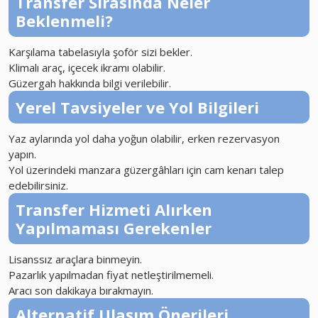
Transfer Sırasında Neler
Beklenmeli?
Karşılama tabelasıyla şoför sizi bekler.
Klimalı araç, içecek ikramı olabilir.
Güzergah hakkında bilgi verilebilir.
Yerel Tavsiyeler ve Yol Bilgileri
Yaz aylarında yol daha yoğun olabilir, erken rezervasyon
yapın.
Yol üzerindeki manzara güzergâhları için cam kenarı talep
edebilirsiniz.
Transfer Hizmeti Alırken
Yapılmaması Gerekenler
Lisanssız araçlara binmeyin.
Pazarlık yapılmadan fiyat netleştirilmemeli.
Aracı son dakikaya bırakmayın.
Alternatif Ulaşım Önerileri